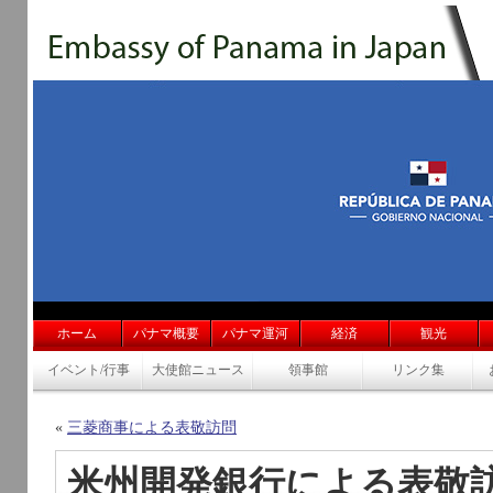
ホーム
パナマ概要
パナマ運河
経済
観光
イベント/行事
大使館ニュース
領事館
リンク集
«
三菱商事による表敬訪問
米州開発銀行による表敬