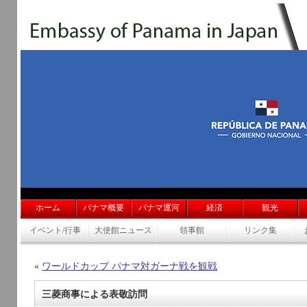
ホーム
パナマ概要
パナマ運河
経済
観光
イベント/行事
大使館ニュース
領事館
リンク集
«
ワールドカップ パナマ対ガーナ戦を観戦
三菱商事による表敬訪問