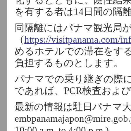
を有する者は14日間の隔
同隔離にはパナマ観光局
（
https://visitpanama.com/inf
めるホテルでの滞在をす
負担するものとします。
パナマでの乗り継ぎの際に
であれば、PCR検査およ
最新の情報は駐日パナマ
embpanamajapon@mire.go
10:00 a.m. to 4:00 p.m.)