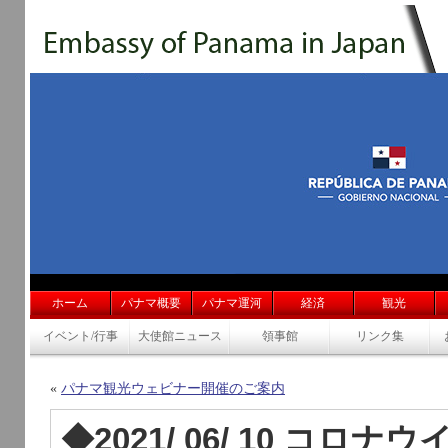
ホーム
パナマ概要
パナマ運河
経済
観光
イベント/行事
大使館ニュース
領事館
リンク集
«
パナマ観光ウェビナー開催のご案内
◆2021/ 06/ 10 コロ